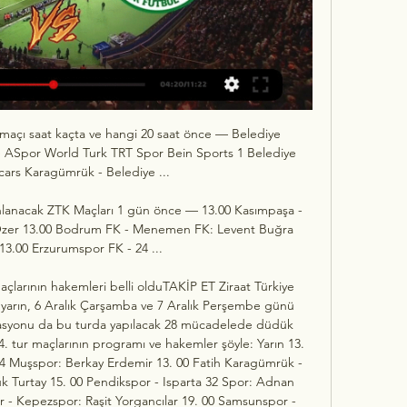
maçı saat kaçta ve hangi 20 saat önce — Belediye 
e ASpor World Turk TRT Spor Bein Sports 1 Belediye 
cars Karagümrük - Belediye ...

nlanacak ZTK Maçları 1 gün önce — 13.00 Kasımpaşa - 
 Özer 13.00 Bodrum FK - Menemen FK: Levent Buğra 
13.00 Erzurumspor FK - 24 ...

açlarının hakemleri belli olduTAKİP ET Ziraat Türkiye 
 yarın, 6 Aralık Çarşamba ve 7 Aralık Perşembe günü 
asyonu da bu turda yapılacak 28 mücadelede düdük 
. tur maçlarının programı ve hakemler şöyle: Yarın 13. 
 Muşspor: Berkay Erdemir 13. 00 Fatih Karagümrük - 
 Turtay 15. 00 Pendikspor - Isparta 32 Spor: Adnan 
 - Kepezspor: Raşit Yorgancılar 19. 00 Samsunspor - 