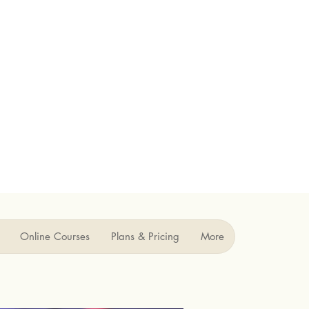
Online Courses
Plans & Pricing
More