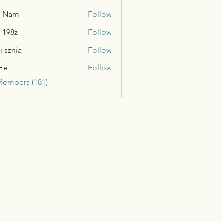
t Nam
Follow
n 198z
Follow
i sznia
Follow
He
Follow
Members (181)