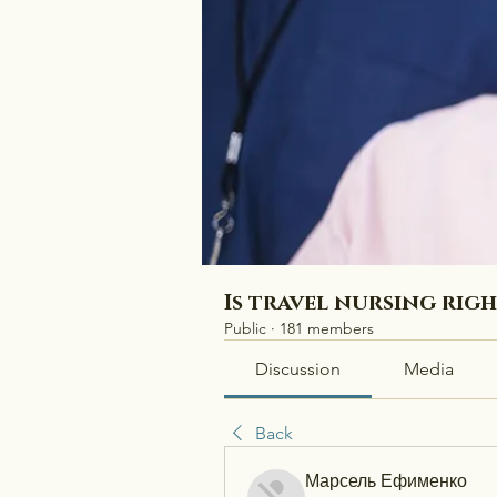
Is travel nursing rig
Public
·
181 members
Discussion
Media
Back
Марсель Ефименко