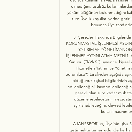
olmadığını, usulsüz kullanımlard
yükümlülüğünün bulunmadığını kabul
tüm Üyelik koşulları yerine getiri
boyunca Üye tarafınd
3: Çerezler Hakkında Bilgilendi
KORUNMASI VE İŞLENMESİ AYDINL
YATIRIM VE YÖNETİMANONİ
İŞLENMESİAYDINLATMA METNİ1. VERİ
Kanunu (“KVKK”) uyarınca, kişisel ve
Hizmetleri Yatırım ve Yönetim
Sorumlusu”) tarafından aşağıda açı
olduğunuz kişisel bilgilerinizin aş
edilebileceğini, kaydedilebileceğini
gerekli olan süre kadar muhafa
düzenlenebileceğini, mevzuatın 
açıklanabileceğini, devredilebile
kullanılmasının e
AJANSSPOR’un, Üye’nin işbu Sözl
getirmekte temerrüdünde herhangi 