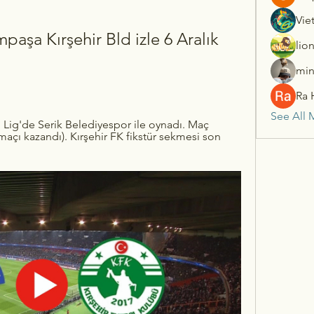
Vie
mpaşa Kırşehir Bld izle 6 Aralık 
lio
min
Ra 
See All 
 Lig'de Serik Belediyespor ile oynadı. Maç 
maçı kazandı). Kırşehir FK fikstür sekmesi son 