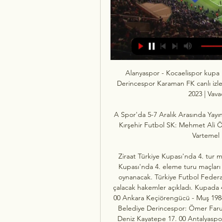
Alanyaspor - Kocaelispor kupa 
Derincespor Karaman FK canlı izl
2023 | Vava
A Spor'da 5-7 Aralık Arasında Yayı
Kırşehir Futbol SK: Mehmet Ali
Vartemel 
Ziraat Türkiye Kupası'nda 4. tur m
Kupası'nda 4. eleme turu maçları
oynanacak. Türkiye Futbol Feder
çalacak hakemler açıkladı. Kupada 4
00 Ankara Keçiörengücü - Muş 1984
Belediye Derincespor: Ömer Faruk
Deniz Kayatepe 17. 00 Antalyaspor