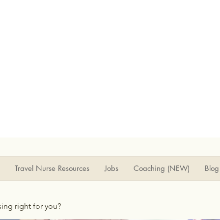
Travel Nurse Resources
Jobs
Coaching (NEW)
Blog
rsing right for you?