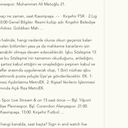
evnespor: Muhammet Ali Metoğlu 21. 

çı ne zaman, saat Kasımpaşa. -:- · Kırşehir FSK · 2.Lig 
3:00 Genel Bilgiler. Resmi kulüp adı: Kırşehir Belediye 
Adres: Güldiken Mah ...

 halinde, hangi nedenle olursa olsun geçersiz kalan 
lan bölümleri yasa ya da mahkeme kararlarını izin 
lanabilir olmaya devam edeceklerdir. İşbu Sözleşme 13 
ye bu Sözleşme’nin tamamını okuduğunu, anladığını, 
şartsız kabul ettiğini ve onayladığını peşinen kabul ve 
lar arasında uygulanacak olup, 1 (bir) nüshası işbu 
ktronik posta yoluyla Üye’ye gönderilecektir. EK. 1: 
mesi Aydınlatma MetniEK. 2: Kişisel Verilerin İşlenmesi 
ında Açık Rıza MetniEK. 

e Spor Live Stream & on 13 saat önce — Bşl. Yılport 
iye Plevnespor. Bşl. Corendon Alanyaspor. 21:00. 
 Kasımpaşa. 13:00. Kırşehir Futbol ...

angi kanalda, saat kaçta? Sign in and watch live 