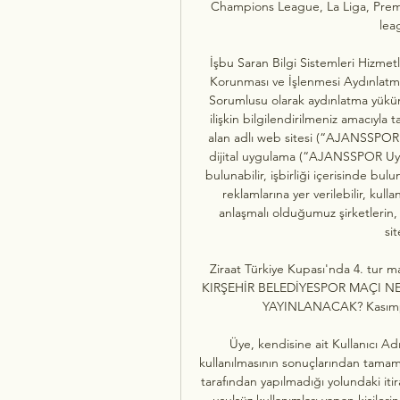
Champions League, La Liga, Prem
lea
İşbu Saran Bilgi Sistemleri Hizmetl
Korunması ve İşlenmesi Aydınlatm
Sorumlusu olarak aydınlatma yüküml
ilişkin bilgilendirilmeniz amacıyla
alan adlı web sitesi (“AJANSSPOR 
dijital uygulama (“AJANSSPOR Uygula
bulunabilir, işbirliği içerisinde bul
reklamlarına yer verilebilir, kull
anlaşmalı olduğumuz şirketlerin, iş
sit
Ziraat Türkiye Kupası'nda 4. tur 
KIRŞEHİR BELEDİYESPOR MAÇI N
YAYINLANACAK? Kasımpaşa
Üye, kendisine ait Kullanıcı Ad
kullanılmasının sonuçlarından tamamı
tarafından yapılmadığı yolundaki itir
usulsüz kullanımları yapan kişile