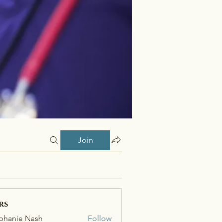
Join
rs
phanie Nash
Follow