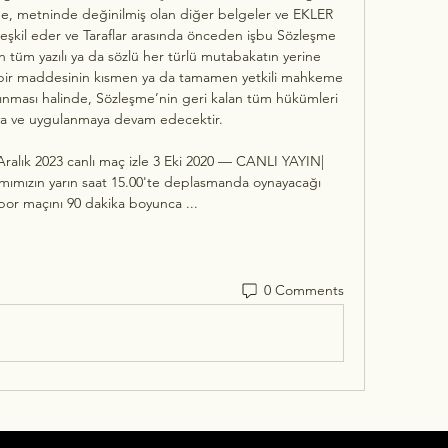
e, metninde değinilmiş olan diğer belgeler ve EKLER 
teşkil eder ve Taraflar arasında önceden işbu Sözleşme 
an tüm yazılı ya da sözlü her türlü mutabakatın yerine 
bir maddesinin kısmen ya da tamamen yetkili mahkeme 
lınması halinde, Sözleşme’nin geri kalan tüm hükümleri 
ya ve uygulanmaya devam edecektir. 

Aralık 2023 canlı maç izle 3 Eki 2020 — CANLI YAYIN| 
ımımızın yarın saat 15.00'te deplasmanda oynayacağı 
or maçını 90 dakika boyunca ...
0 Comments