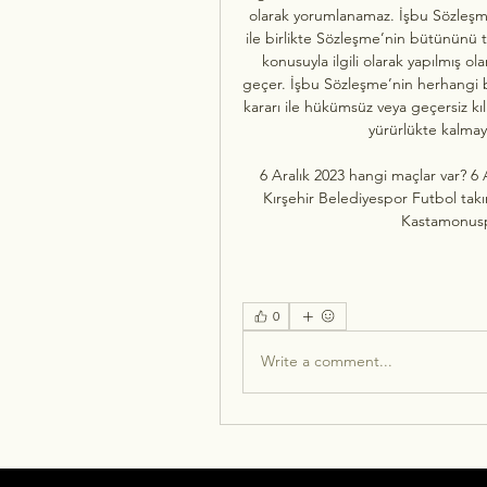
olarak yorumlanamaz. İşbu Sözleşm
ile birlikte Sözleşme’nin bütününü 
konusuyla ilgili olarak yapılmış ol
geçer. İşbu Sözleşme’nin herhangi 
kararı ile hükümsüz veya geçersiz kı
yürürlükte kalma
6 Aralık 2023 hangi maçlar var? 6 
Kırşehir Belediyespor Futbol tak
Kastamonusp
0
Write a comment...