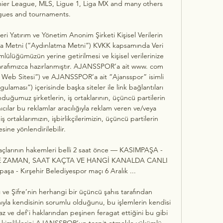
ier League, MLS, Ligue 1, Liga MX and many others 
gues and tournaments.

eri Yatırım ve Yönetim Anonim Şirketi Kişisel Verilerin 
a Metni (“Aydınlatma Metni”) KVKK kapsamında Veri 
ülüğümüzün yerine getirilmesi ve kişisel verilerinize 
 tarafımızca hazırlanmıştır. AJANSSPOR’a ait www. com 
Web Sitesi”) ve AJANSSPOR’a ait “Ajansspor” isimli 
ması”) içerisinde başka siteler ile link bağlantıları 
unduğumuz şirketlerin, iş ortaklarının, üçüncü partilerin 
anıcılar bu reklamlar aracılığıyla reklam veren ve/veya 
 ortaklarımızın, işbirlikçilerimizin, üçüncü partilerin 
esine yönlendirilebilir. 

maçlarının hakemleri belli 2 saat önce — KASIMPAŞA - 
E ZAMAN, SAAT KAÇTA VE HANGİ KANALDA CANLI 
 - Kırşehir Belediyespor maçı 6 Aralık ...

ı ve Şifre’nin herhangi bir üçüncü şahıs tarafından 
yla kendisinin sorumlu olduğunu, bu işlemlerin kendisi 
az ve def'i haklarından peşinen feragat ettiğini bu gibi 
rin kimliklerini AJANSSPOR’un tespit etmekle yükümlü 