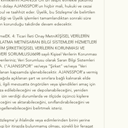
an dolayı AJANSSPOR’un hiçbir mali, hukuki ve cezai 
 ve taahhüt eder. Üyelik, bu Sözleşme’de belirtilen 
ldiği ve Üyelik işlemleri tamamlandıktan sonraki süre 
an korunduğu takdirde devam edecektir. 

rmeEK. 4: Ticari İleti Onay MetniKİŞİSEL VERİLERİN 
ATMA METNİSARAN BİLGİ SİSTEMLERİ HİZMETLERİ 
M ŞİRKETİKİŞİSEL VERİLERİN KORUNMASI VE 
 SORUMLUSU6698 sayılı Kişisel Verilerin Korunması 
rileriniz; Veri Sorumlusu olarak Saran Bilgi Sistemleri 
 A. (“AJANSSPOR” ve/veya “Şirket” ve/veya “Veri 
klanan kapsamda işlenebilecektir. AJANSSPOR’a vermiş 
ağıda açıklanan şart ve sınırlara bağlı kalınarak elde 
, ilgili mevzuatta öngörülen veya işlendikleri amaç için 
za edilebileceğini ve depolanabileceğini, yeniden 
izin verdiği durumlarda ve ölçüde üçüncü kişilere 
ceğini ve aktarabileceğini, sınıflandırabileceğini ve 
ngellenebileceğini belirtmek isteriz. 

eşme’yi ihlalinde veya edimlerinden birini yerine 
bir itirazda bulunmamış olması, sürekli bir feragat 