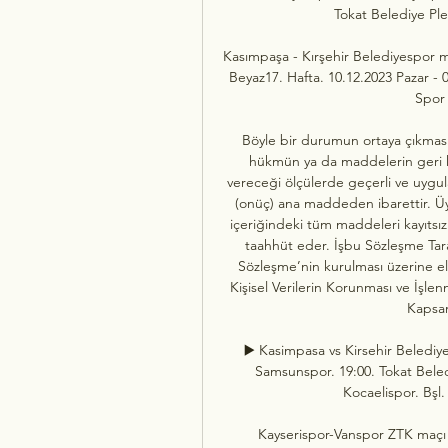
Tokat Belediye Pl
Kasımpaşa - Kırşehir Belediyespor ma
Beyaz17. Hafta. 10.12.2023 Pazar - 0
Spor 
Böyle bir durumun ortaya çıkması
hükmün ya da maddelerin geri ka
vereceği ölçülerde geçerli ve uygu
(onüç) ana maddeden ibarettir. Ü
içeriğindeki tüm maddeleri kayıtsız 
taahhüt eder. İşbu Sözleşme Taraf
Sözleşme’nin kurulması üzerine ele
Kişisel Verilerin Korunması ve İşlen
Kapsam
▶️ Kasimpasa vs Kirsehir Belediy
Samsunspor. 19:00. Tokat Beled
Kocaelispor. Bşl.
Kayserispor-Vanspor ZTK maçı h