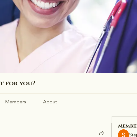
ht for you?
Members
About
Membe
Ste