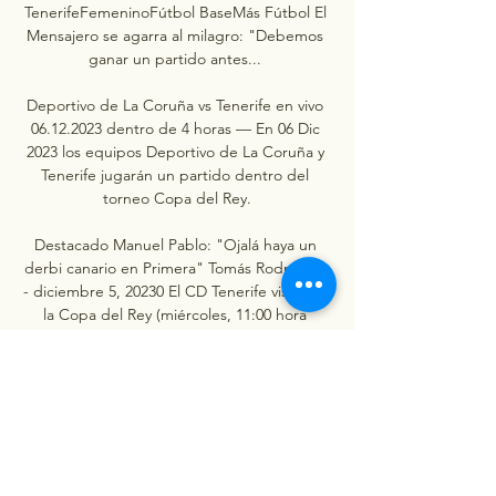
TenerifeFemeninoFútbol BaseMás Fútbol El 
Mensajero se agarra al milagro: "Debemos 
ganar un partido antes... 

Deportivo de La Coruña vs Tenerife en vivo 
06.12.2023 dentro de 4 horas — En 06 Dic 
2023 los equipos Deportivo de La Coruña y 
Tenerife jugarán un partido dentro del 
torneo Copa del Rey.

Destacado Manuel Pablo: "Ojalá haya un 
derbi canario en Primera" Tomás Rodríguez 
- diciembre 5, 20230 El CD Tenerife visita en 
la Copa del Rey (miércoles, 11:00 hora 
canaria) a un histórico como es el Deportivo. 
Un canario defendió muchos... Más de 33 
años de la última victoria del Tenerife en... El 
Tenerife visita mañana, miércoles 6 de 
diciembre, al Deportivo de la Coruña en la 
segunda ronda de la Copa del Rey. Los 
blanquiazules... Interés Sandra Izquierdo: 