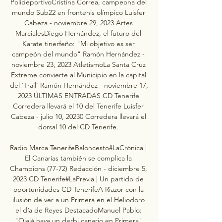
PolideportivoCristina Correa, campeona del 
mundo Sub22 en frontenis olímpico Luisfer 
Cabeza - noviembre 29, 2023 Artes 
MarcialesDiego Hernández, el futuro del 
Karate tinerfeño: "Mi objetivo es ser 
campeón del mundo" Ramón Hernández - 
noviembre 23, 2023 AtletismoLa Santa Cruz 
Extreme convierte al Municipio en la capital 
del 'Trail' Ramón Hernández - noviembre 17, 
2023 ÚLTIMAS ENTRADAS CD Tenerife 
Corredera llevará el 10 del Tenerife Luisfer 
Cabeza - julio 10, 20230 Corredera llevará el 
dorsal 10 del CD Tenerife. 

Radio Marca TenerifeBaloncesto#LaCrónica | 
El Canarias también se complica la 
Champions (77-72) Redacción - diciembre 5, 
2023 CD Tenerife#LaPrevia | Un partido de 
oportunidades CD TenerifeA Riazor con la 
ilusión de ver a un Primera en el Heliodoro 
el día de Reyes DestacadoManuel Pablo: 
"Ojalá haya un derbi canario en Primera" 